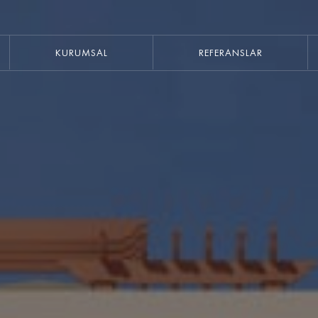
0
KURUMSAL
REFERANSLAR
SITEDE ARAMA YAPIN
RESTAURANT
OTEL
TASARIM
SANAT
MODA
MIMARI
KONUT
FOTOĞRAFÇILIK
MÜZIK