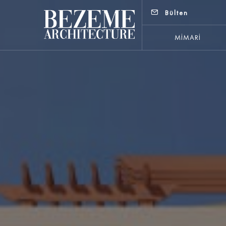
Bülten
1/1
MIMARI
Özakın İnşaat
Özakın İnşaat