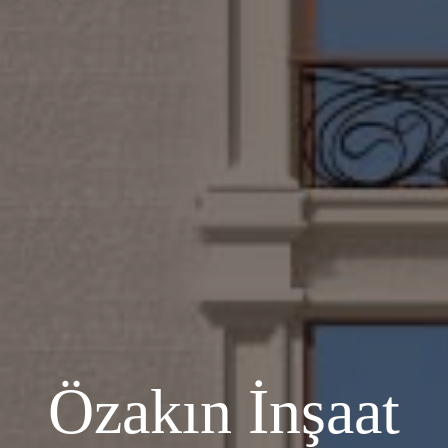
KAPAT
E-posta listemize katılın
Arch'ın haber bültenini almak için kaydolun ve
Özakın İnşaat
en son hikayelerimiz ayda iki kez doğrudan
posta kutunuza gelsin.