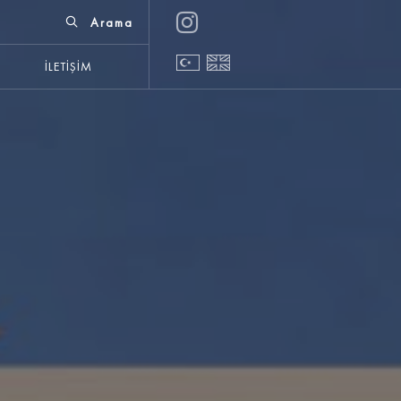
Arama
← ÖNCEKI
SONRAKI →
OYNAT
KAPAT
KAPAT
İLETIŞIM