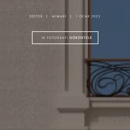
EDITOR
MIMARI
1 OCAK 2023
10
FOTOĞRAFI
GÖRÜNTÜLE
ABONE OL